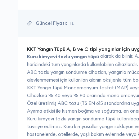
Güncel Fiyatı:
TL
KKT Yangın Tüpü A, B ve C tipi yangınlar için uy
olarak da bilinir. 
Kuru kimyevi tozlu yangın tüpü
haricindeki tüm yangınlarda kullanılabilen cihazlardır.
ABC tozlu yangın söndürme cihazları, yangınla müca
alevlenmemesi için kullanılan alanın oksijenle tüm ba
KKT Yangın tüpü Monoamonyum fosfat (MAP) veya a
Cihazlara % 40 veya % 90 oranında mono amonyum f
Özel üretilmiş ABC tozu (TS EN 615 standardına uygu
Ayırma etkisi ile kısmen boğma ve soğutma, en öneml
Kuru kimyevi tozlu yangın söndürme tüpü kullanılacakl
tavsiye edilmez. Kuru kimyasallar yangın saklayan ve 
hastanelerde, otellerde, yaşlı bakım evlerinde veya k