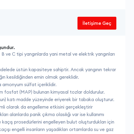
İletişime Geç
gundur.
A, B ve C tipi yangınlarda yani metal ve elektrik yangınları
delede üstün kapasiteye sahiptir. Ancak yangının tekrar
ğın kesildiğinden emin olmak gereklidir.
monyum sülfat içeriklidir.
osfat (MAP) bulunan kimyasal tozlar doldurulur.
n) katı madde yüzeyinde eriyerek bir tabaka oluşturur.
i olarak da engelleme etkisini gerçekleştirir
arı alanlarda panik çıkma olasılığı var ise kullanımı
kaçış prosedürlerini engelleyen bulut oluşturdukları için
açışı engelli insanların yaşadıkları ortamlarda su ve gaz